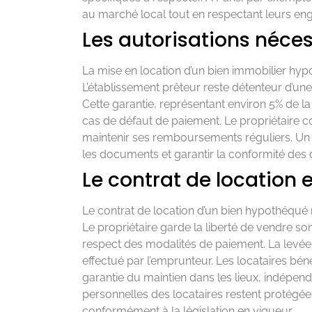
au marché local tout en respectant leurs en
Les autorisations néces
La mise en location d’un bien immobilier hyp
L’établissement prêteur reste détenteur d’une 
Cette garantie, représentant environ 5% de l
cas de défaut de paiement. Le propriétaire co
maintenir ses remboursements réguliers. Un no
les documents et garantir la conformité des
Le contrat de location e
Le contrat de location d’un bien hypothéqué r
Le propriétaire garde la liberté de vendre 
respect des modalités de paiement. La levée
effectué par l’emprunteur. Les locataires bén
garantie du maintien dans les lieux, indépe
personnelles des locataires restent protégées,
conformément à la législation en vigueur.