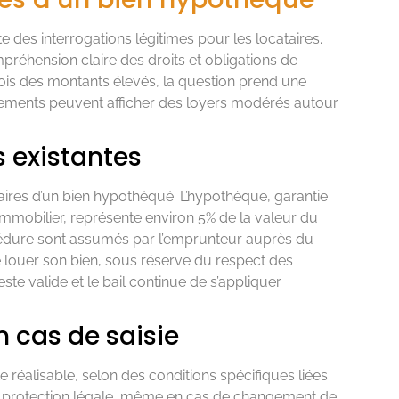
 des interrogations légitimes pour les locataires.
mpréhension claire des droits et obligations de
fois des montants élevés, la question prend une
ogements peuvent afficher des loyers modérés autour
s existantes
taires d’un bien hypothéqué. L’hypothèque, garantie
 immobilier, représente environ 5% de la valeur du
océdure sont assumés par l’emprunteur auprès du
de louer son bien, sous réserve du respect des
este valide et le bail continue de s’appliquer
n cas de saisie
réalisable, selon des conditions spécifiques liées
ne protection légale, même en cas de changement de