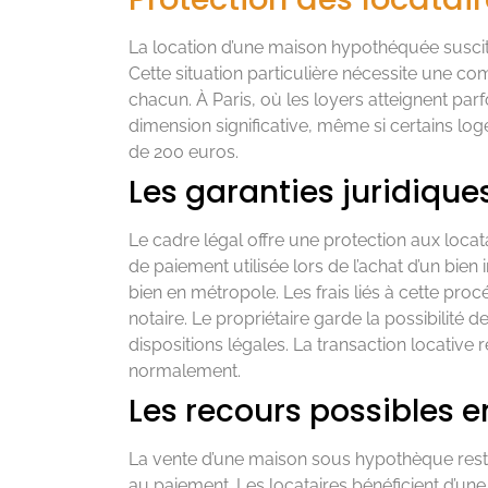
La location d’une maison hypothéquée suscite
Cette situation particulière nécessite une co
chacun. À Paris, où les loyers atteignent par
dimension significative, même si certains l
de 200 euros.
Les garanties juridique
Le cadre légal offre une protection aux loca
de paiement utilisée lors de l’achat d’un bien
bien en métropole. Les frais liés à cette pr
notaire. Le propriétaire garde la possibilité 
dispositions légales. La transaction locative r
normalement.
Les recours possibles e
La vente d’une maison sous hypothèque reste 
au paiement. Les locataires bénéficient d’u